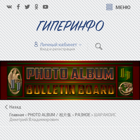
МЕНЮ
ГИПЕРИНФО
Личный кабинет
Вход и регистрация
Назад
Главная
»
PHOTO ALBUM / 相片集
»
РАЗНОЕ
» ШАРАКОИС
Дмитрий Владимирович