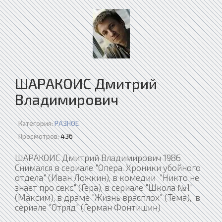
ШАРАКОИС Дмитрий
Владимирович
Категория:
РАЗНОЕ
Просмотров:
436
ШАРАКОИС Дмитрий Владимирович 1986
Снимался в сериале "Опера. Хроники убойного
отдела" (Иван Ложкин), в комедии "Никто не
знает про секс" (Гера), в сериале "Школа №1"
(Максим), в драме "Жизнь врасплох" (Тема), в
сериале "Отряд" (Герман Фонтишин)