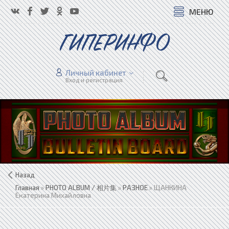
МЕНЮ
ГИПЕРИНФО
Личный кабинет
Вход и регистрация
Назад
Главная
»
PHOTO ALBUM / 相片集
»
РАЗНОЕ
» ЩАНКИНА
Екатерина Михайловна