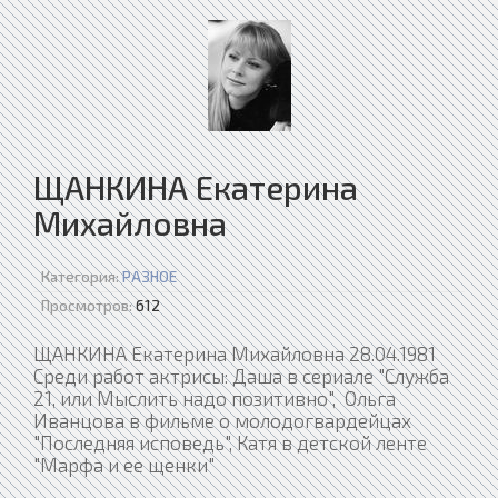
ЩАНКИНА Екатерина
Михайловна
Категория:
РАЗНОЕ
Просмотров:
612
ЩАНКИНА Екатерина Михайловна 28.04.1981
Среди работ актрисы: Даша в сериале "Служба
21, или Мыслить надо позитивно", Ольга
Иванцова в фильме о молодогвардейцах
"Последняя исповедь", Катя в детской ленте
"Марфа и ее щенки"