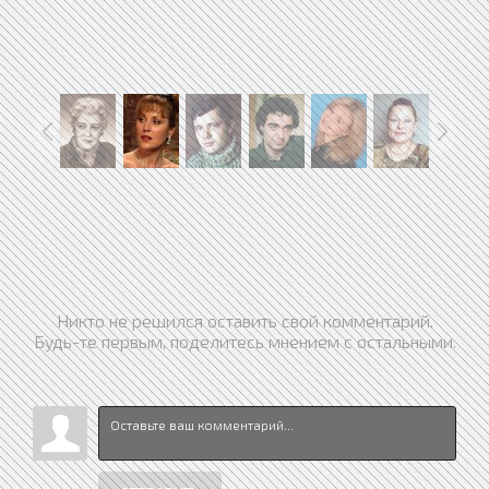
Никто не решился оставить свой комментарий.
Будь-те первым, поделитесь мнением с остальными.