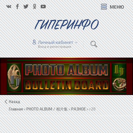
МЕНЮ
ГИПЕРИНФО
Личный кабинет
Вход и регистрация
Назад
Главная
»
PHOTO ALBUM / 相片集
»
РАЗНОЕ
» r28