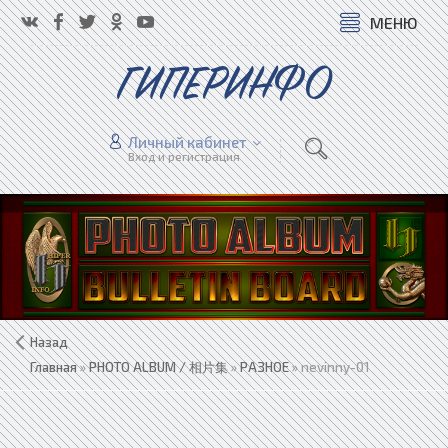
МЕНЮ
ГИПЕРИНФО
Личный кабинет
Вход и регистрация
Назад
Главная
»
PHOTO ALBUM / 相片集
»
РАЗНОЕ
» nevinny-01