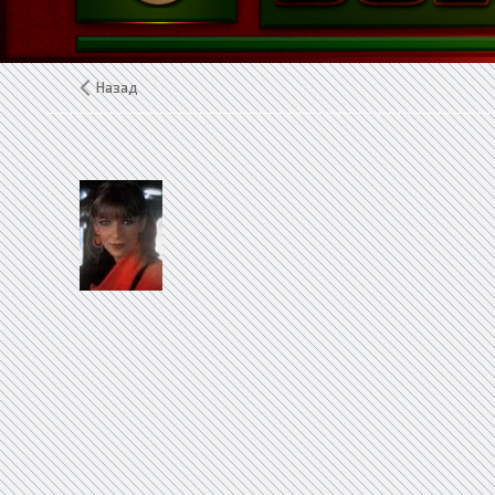
Назад