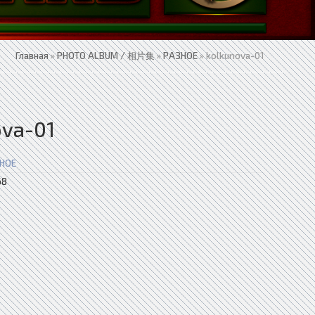
Главная
»
PHOTO ALBUM / 相片集
»
РАЗНОЕ
» kolkunova-01
ova-01
НОЕ
68