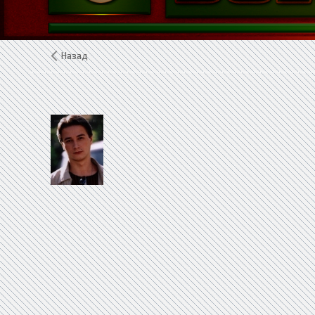
Назад