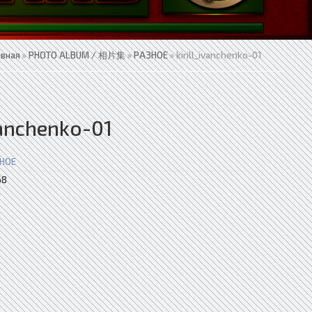
авная
»
PHOTO ALBUM / 相片集
»
РАЗНОЕ
» kirill_ivanchenko-01
ivanchenko-01
НОЕ
68