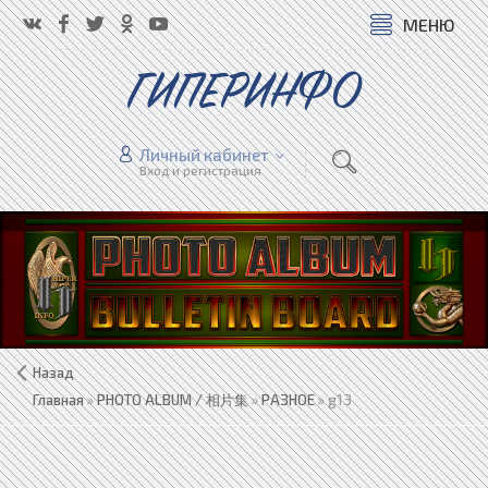
МЕНЮ
ГИПЕРИНФО
Личный кабинет
Вход и регистрация
Назад
Главная
»
PHOTO ALBUM / 相片集
»
РАЗНОЕ
» g13