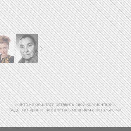
Никто не решился оставить свой комментарий.
Будь-те первым, поделитесь мнением с остальными.