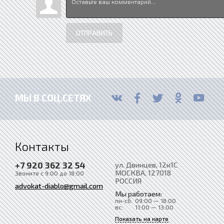
ОТПРАВИТЬ
МЫ В СОЦ.СЕТЯХ
Контакты
+7 920 362 32 54
ул. Двинцев, 12к1С
МОСКВА
, 127018
Звоните с 9:00 до 18:00
РОССИЯ
advokat-diablo@gmail.com
Мы работаем:
пн-сб:
09:00 — 18:00
вс:
11:00 — 13:00
Показать на карте