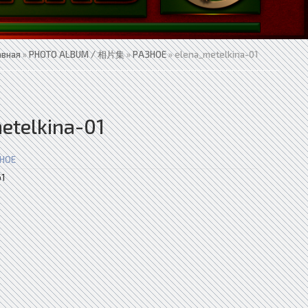
авная
»
PHOTO ALBUM / 相片集
»
РАЗНОЕ
» elena_metelkina-01
etelkina-01
НОЕ
1