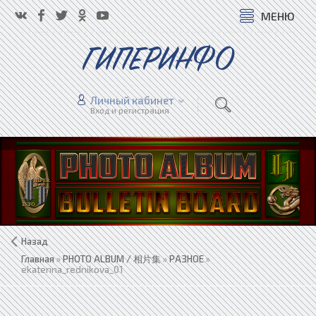
МЕНЮ
ГИПЕРИНФО
Личный кабинет
Вход и регистрация
Назад
Главная
»
PHOTO ALBUM / 相片集
»
РАЗНОЕ
»
ekaterina_rednikova_01