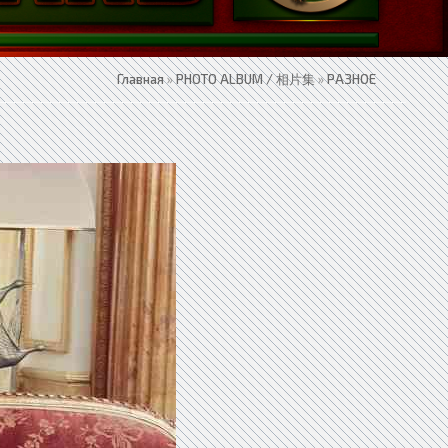
Главная
»
PHOTO ALBUM / 相片集
»
РАЗНОЕ