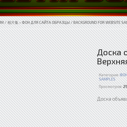
UM / 相片集
»
ФОН ДЛЯ САЙТА ОБРАЗЦЫ / BACKGROUND FOR WEBSITE S
Доска 
Верхня
Категория:
ФОН
SAMPLES
Просмотров:
2
Доска объяв