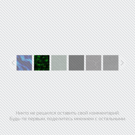
Никто не решился оставить свой комментарий.
Будь-те первым, поделитесь мнением с остальными.