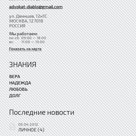
advokat-diablo@gmail.com
ул. Двинцев, 12к1С
МОСКВА
, 127018
РОССИЯ
Мы работаем:
пн-сб:
09:00 — 18:00
вс:
11:00 — 13:00
Показать на карте
ЗНАНИЯ
ВЕРА
НАДЕЖДА
ЛЮБОВЬ
ДОЛГ
Последние новости
05.04.2012
ЛИЧНОЕ (4)