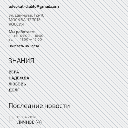
advokat-diablo@gmail.com
ул. Двинцев, 12к1С
МОСКВА
, 127018
РОССИЯ
Мы работаем:
пн-сб:
09:00 — 18:00
вс:
11:00 — 13:00
Показать на карте
ЗНАНИЯ
ВЕРА
НАДЕЖДА
ЛЮБОВЬ
ДОЛГ
Последние новости
05.04.2012
ЛИЧНОЕ (4)