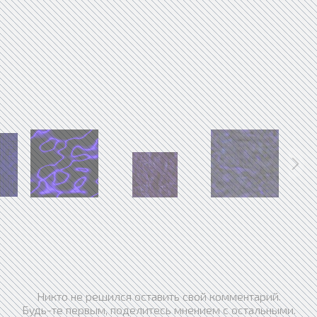
Никто не решился оставить свой комментарий.
Будь-те первым, поделитесь мнением с остальными.