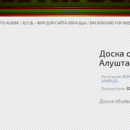
OTO ALBUM / 相片集
»
ФОН ДЛЯ САЙТА ОБРАЗЦЫ / BACKGROUND FOR WEB
Доска 
Алушта
Категория:
ФОН
SAMPLES
Просмотров:
30
Доска объяв