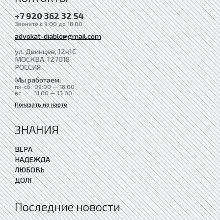
+7 920 362 32 54
Звоните с 9:00 до 18:00
advokat-diablo@gmail.com
ул. Двинцев, 12к1С
МОСКВА
, 127018
РОССИЯ
Мы работаем:
пн-сб:
09:00 — 18:00
вс:
11:00 — 13:00
Показать на карте
ЗНАНИЯ
ВЕРА
НАДЕЖДА
ЛЮБОВЬ
ДОЛГ
Последние новости