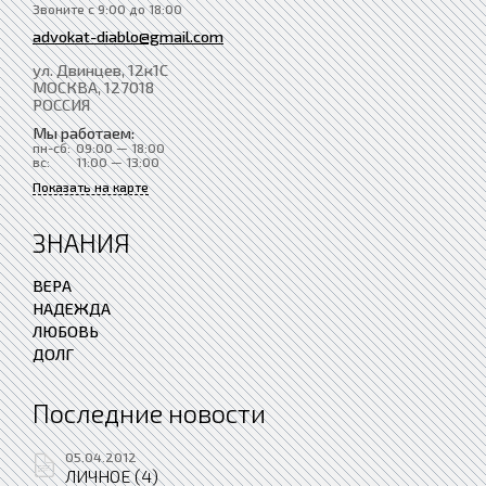
Звоните с 9:00 до 18:00
advokat-diablo@gmail.com
ул. Двинцев, 12к1С
МОСКВА
, 127018
РОССИЯ
Мы работаем:
пн-сб:
09:00 — 18:00
вс:
11:00 — 13:00
Показать на карте
ЗНАНИЯ
ВЕРА
НАДЕЖДА
ЛЮБОВЬ
ДОЛГ
Последние новости
05.04.2012
ЛИЧНОЕ (4)