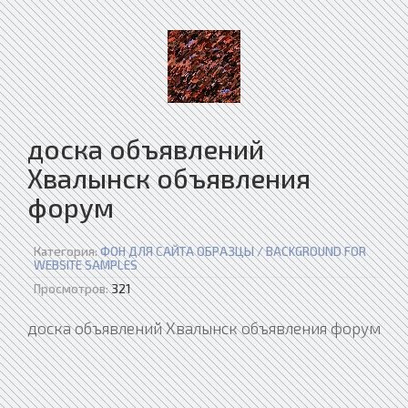
доска объявлений
Хвалынск объявления
форум
Категория:
ФОН ДЛЯ САЙТА ОБРАЗЦЫ / BACKGROUND FOR
WEBSITE SAMPLES
Просмотров:
321
доска объявлений Хвалынск объявления форум