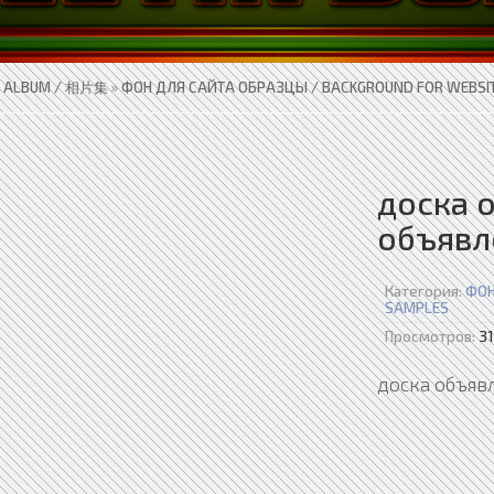
 ALBUM / 相片集
»
ФОН ДЛЯ САЙТА ОБРАЗЦЫ / BACKGROUND FOR WEBSI
доска 
объявл
Категория:
ФОН
SAMPLES
Просмотров:
31
доска объяв