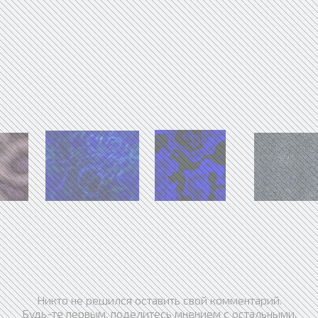
Никто не решился оставить свой комментарий.
Будь-те первым, поделитесь мнением с остальными.