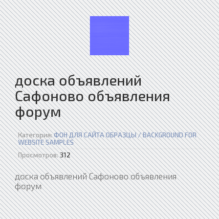
доска объявлений
Сафоново объявления
форум
Категория:
ФОН ДЛЯ САЙТА ОБРАЗЦЫ / BACKGROUND FOR
WEBSITE SAMPLES
Просмотров:
312
доска объявлений Сафоново объявления
форум