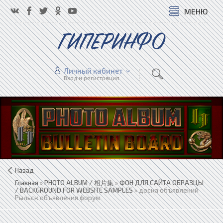
МЕНЮ
ГИПЕРИНФО
Личный кабинет
Вход и регистрация
Назад
Главная
»
PHOTO ALBUM / 相片集
»
ФОН ДЛЯ САЙТА ОБРАЗЦЫ
/ BACKGROUND FOR WEBSITE SAMPLES
» доска объявлений
Рыльск объявления форум