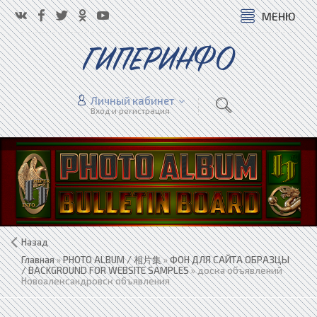
МЕНЮ
ГИПЕРИНФО
Личный кабинет
Вход и регистрация
Назад
Главная
»
PHOTO ALBUM / 相片集
»
ФОН ДЛЯ САЙТА ОБРАЗЦЫ
/ BACKGROUND FOR WEBSITE SAMPLES
» доска объявлений
Новоалександровск объявления