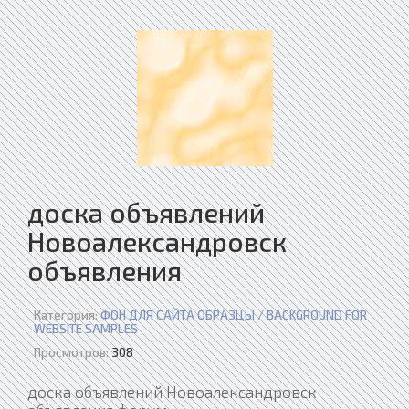
доска объявлений
Новоалександровск
объявления
Категория:
ФОН ДЛЯ САЙТА ОБРАЗЦЫ / BACKGROUND FOR
WEBSITE SAMPLES
Просмотров:
308
доска объявлений Новоалександровск