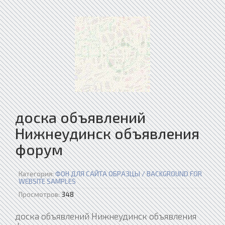
доска объявлений
Нижнеудинск объявления
форум
Категория:
ФОН ДЛЯ САЙТА ОБРАЗЦЫ / BACKGROUND FOR
WEBSITE SAMPLES
Просмотров:
348
доска объявлений Нижнеудинск объявления