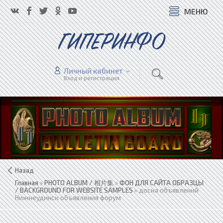
МЕНЮ
ГИПЕРИНФО
Личный кабинет
Вход и регистрация
Назад
Главная
»
PHOTO ALBUM / 相片集
»
ФОН ДЛЯ САЙТА ОБРАЗЦЫ
/ BACKGROUND FOR WEBSITE SAMPLES
» доска объявлений
Нижнеудинск объявления форум