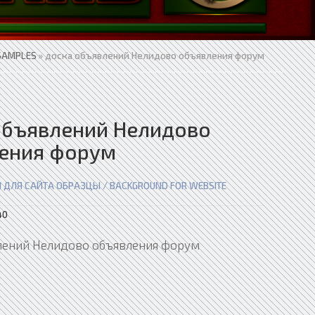
SAMPLES
» доска объявлений Нелидово объявления форум
объявлений Нелидово
ения форум
 ДЛЯ САЙТА ОБРАЗЦЫ / BACKGROUND FOR WEBSITE
40
лений Нелидово объявления форум