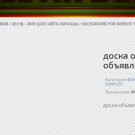
LBUM / 相片集
»
ФОН ДЛЯ САЙТА ОБРАЗЦЫ / BACKGROUND FOR WEBSITE 
доска 
объявл
Категория:
ФОН
SAMPLES
Просмотров:
3
доска объяв