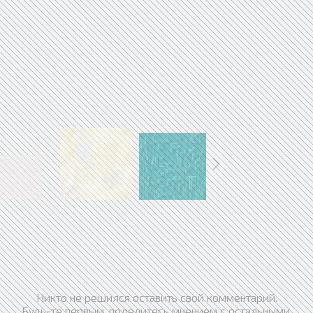
Никто не решился оставить свой комментарий.
Будь-те первым, поделитесь мнением с остальными.