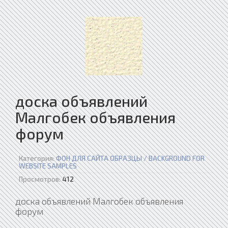
доска объявлений
Малгобек объявления
форум
Категория:
ФОН ДЛЯ САЙТА ОБРАЗЦЫ / BACKGROUND FOR
WEBSITE SAMPLES
Просмотров:
412
доска объявлений Малгобек объявления
форум