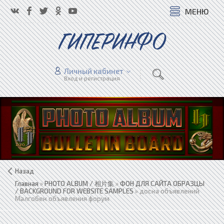
МЕНЮ
ГИПЕРИНФО
Личный кабинет
Вход и регистрация
Назад
Главная
»
PHOTO ALBUM / 相片集
»
ФОН ДЛЯ САЙТА ОБРАЗЦЫ
/ BACKGROUND FOR WEBSITE SAMPLES
» доска объявлений
Малгобек объявления форум