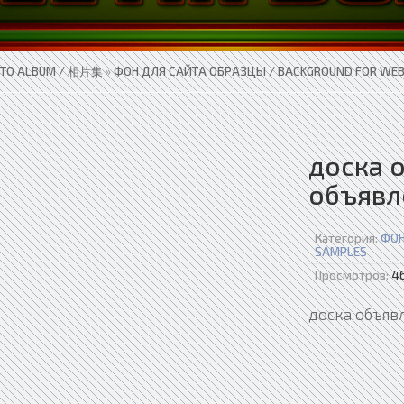
TO ALBUM / 相片集
»
ФОН ДЛЯ САЙТА ОБРАЗЦЫ / BACKGROUND FOR WEB
доска 
объявл
Категория:
ФОН
SAMPLES
Просмотров:
4
доска объяв