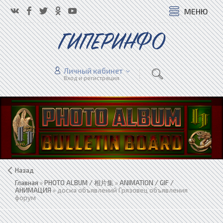
МЕНЮ
ГИПЕРИНФО
Личный кабинет
Вход и регистрация
Назад
Главная
»
PHOTO ALBUM / 相片集
»
ANIMATION / GIF /
АНИМАЦИЯ
» доска объявлений Грязовец объявления
форум