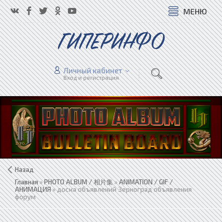
МЕНЮ
ГИПЕРИНФО
Личный кабинет
Вход и регистрация
Назад
Главная
»
PHOTO ALBUM / 相片集
»
ANIMATION / GIF /
АНИМАЦИЯ
» доска объявлений Зерноград объявления
форум