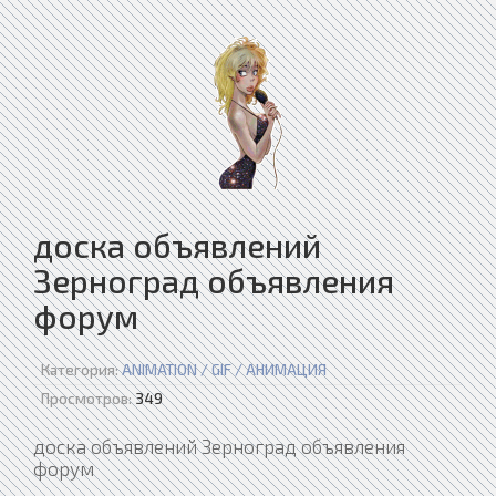
доска объявлений
Зерноград объявления
форум
Категория:
ANIMATION / GIF / АНИМАЦИЯ
Просмотров:
349
доска объявлений Зерноград объявления
форум