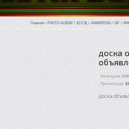
Главная
»
PHOTO ALBUM / 相片集
»
ANIMATION / GIF / 
доска 
объявл
Категория:
ANI
Просмотров:
32
доска объяв