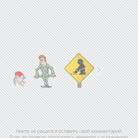
Никто не решился оставить свой комментарий.
Будь-те первым, поделитесь мнением с остальными.