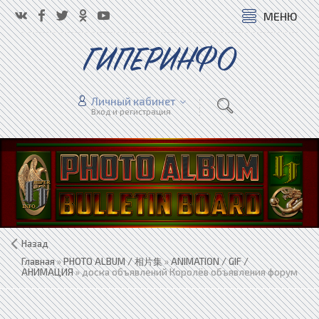
МЕНЮ
ГИПЕРИНФО
Личный кабинет
Вход и регистрация
Назад
Главная
»
PHOTO ALBUM / 相片集
»
ANIMATION / GIF /
АНИМАЦИЯ
» доска объявлений Королёв объявления форум