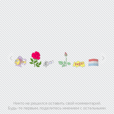
Никто не решился оставить свой комментарий.
Будь-те первым, поделитесь мнением с остальными.