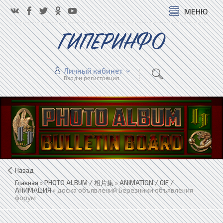
МЕНЮ
ГИПЕРИНФО
Личный кабинет
Вход и регистрация
Назад
Главная
»
PHOTO ALBUM / 相片集
»
ANIMATION / GIF /
АНИМАЦИЯ
» доска объявлений Березники объявления
форум