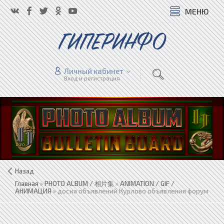
МЕНЮ
ГИПЕРИНФО
Личный кабинет
Вход и регистрация
Назад
Главная
»
PHOTO ALBUM / 相片集
»
ANIMATION / GIF /
АНИМАЦИЯ
» доска объявлений Курлово объявления форум