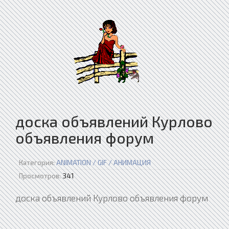
доска объявлений Курлово
объявления форум
Категория:
ANIMATION / GIF / АНИМАЦИЯ
Просмотров:
341
доска объявлений Курлово объявления форум