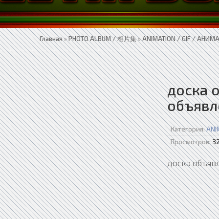
Главная
»
PHOTO ALBUM / 相片集
»
ANIMATION / GIF / АНИМ
доска 
объявл
Категория:
ANI
Просмотров:
3
доска объяв