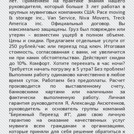
лет. Применяем на практике знания нашего
руководителя, который больше 3 лет работал в
крупных мувинговых компаниях США: Pace moving
& storage inc., Van Service, Niva Movers, Treck
America inc. Официальный договор. Вы
максимально защищены. Груз был поврежден или
утерян – возместим ущерб в полном объеме.
Цены и скидки. Предлагаем отдельные услуги от
250 рублей/час или переезд под ключ. Итоговая
стоимость, согласованная с вами, не увеличится
ни при каких обстоятельствах. Действуют скидки
до 10%. Комфорт. Хотите переехать в час ночи?
Требуется начать погрузку в 5 утра? Без проблем!
Выполним работу одинаково качественно в любое
время суток. Работаем без предоплаты. Расчет
производится по выставленному счету,
банковскими картами или наличными за
фактически выполненную работу. Личная
гарантия руководителя Я, Александр Аксютенков,
руководитель и основатель группы компаний
"Бережный Переезд #1", даю свою личную
гарантию на оказание качественных услуг
мувинга всем гражданам и организациям,
которые приняли для себя решение обратиться к