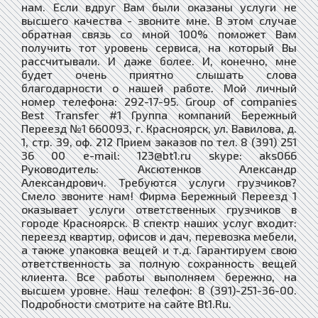
нам. Если вдруг Вам были оказаны услуги не
высшего качества - звоните мне. В этом случае
обратная связь со мной 100% поможет Вам
получить тот уровень сервиса, на который Вы
рассчитывали. И даже более. И, конечно, мне
будет очень приятно слышать слова
благодарности о нашей работе. Мой личный
номер телефона: 292-17-95. Group of companies
Best Transfer #1 Группа компаний Бережный
Переезд №1 660093, г. Красноярск, ул. Вавилова, д.
1, стр. 39, оф. 212 Прием заказов по тел. 8 (391) 251
36 00 e-mail: 123@bt1.ru skype: aks066
Руководитель: Аксютенков Александр
Александрович. Требуются услуги грузчиков?
Смело звоните нам! Фирма Бережный Переезд 1
оказывает услуги ответственных грузчиков в
городе Красноярск. В спектр наших услуг входит:
переезд квартир, офисов и дач, перевозка мебели,
а также упаковка вещей и т.д. Гарантируем свою
ответственность за полную сохранность вещей
клиента. Все работы выполняем бережно, на
высшем уровне. Наш телефон: 8 (391)-251-36-00.
Подробности смотрите на сайте Bt1.Ru.