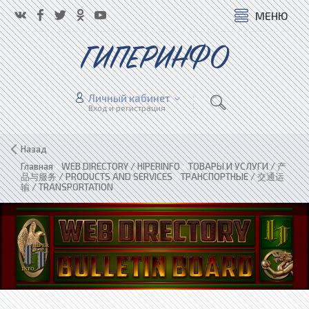
МЕНЮ
ГИПЕРИНФО
Личный кабинет
Вход и регистрация
Назад
Главная
»
WEB DIRECTORY / HIPERINFO
»
ТОВАРЫ И УСЛУГИ / 产
品与服务 / PRODUCTS AND SERVICES
»
ТРАНСПОРТНЫЕ / 交通运
输 / TRANSPORTATION