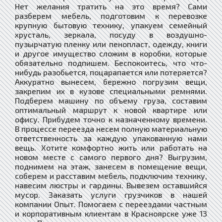
Нет желания тратить на это время? Сами
разберем мебель, подготовим к перевозке
крупную бытовую технику, упакуем семейный
хрусталь, зеркала, посуду в воздушно-
пузырчатую пленку или пенопласт, одежду, книги
и другое имущество сложим в коробки, которые
обязательно подпишем. Беспокоитесь, что что-
нибудь разобьется, поцарапается или потеряется?
Аккуратно вынесем, бережно погрузим вещи,
закрепим их в кузове специальными ремнями.
Подберем машину по объему груза, составим
оптимальный маршрут к новой квартире или
офису. Прибудем точно к назначенному времени.
В процессе переезда несем полную материальную
ответственность за каждую упакованную нами
вещь. Хотите комфортно жить или работать на
новом месте с самого первого дня? Выгрузим,
поднимем на этаж, занесем в помещение вещи,
соберем и расставим мебель, подключим технику,
навесим люстры и гардины. Вывезем оставшийся
мусор. Заказать услуги грузчиков в нашей
компании Опыт. Помогаем с переездами частным
и корпоративным клиентам в Красноярске уже 13