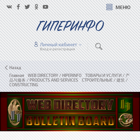
МЕНЮ
ГИПЕРИНФО
Личный кабинет
Вход и регистрация
Назад
Главная
»
WEB DIRECTORY / HIPERINFO
»
ТОВАРЫ И УСЛУГИ / 产
品与服务 / PRODUCTS AND SERVICES
»
СТРОИТЕЛЬНЫЕ / 建筑 /
CONSTRUCTING