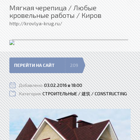
Мягкая черепица / Любые
кровельные работы / Киров
http://krovlya-krug.ru/
ПЕРЕЙТИ НА САЙТ
209
Добавлено:
03.02.2016 в 18:00
Категория:
СТРОИТЕЛЬНЫЕ / 建筑 / CONSTRUCTING