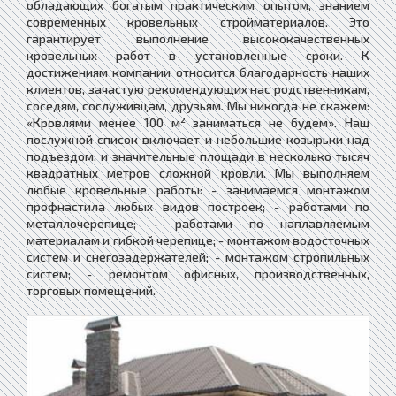
обладающих богатым практическим опытом, знанием
современных кровельных стройматериалов. Это
гарантирует выполнение высококачественных
кровельных работ в установленные сроки. К
достижениям компании относится благодарность наших
клиентов, зачастую рекомендующих нас родственникам,
соседям, сослуживцам, друзьям. Мы никогда не скажем:
«Кровлями менее 100 м² заниматься не будем». Наш
послужной список включает и небольшие козырьки над
подъездом, и значительные площади в несколько тысяч
квадратных метров сложной кровли. Мы выполняем
любые кровельные работы: - занимаемся монтажом
профнастила любых видов построек; - работами по
металлочерепице; - работами по наплавляемым
материалам и гибкой черепице; - монтажом водосточных
систем и снегозадержателей; - монтажом стропильных
систем; - ремонтом офисных, производственных,
торговых помещений.