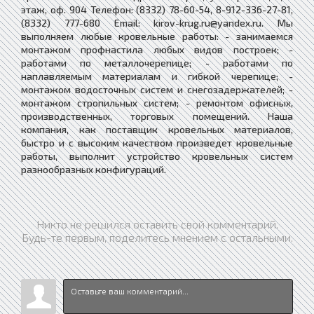
этаж, оф. 904 Телефон: (8332) 78-60-54, 8-912-336-27-81,
(8332) 777-680 Email: kirov-krug.ru@yandex.ru. Мы
выполняем любые кровельные работы: - занимаемся
монтажом профнастила любых видов построек; -
работами по металлочерепице; - работами по
наплавляемым материалам и гибкой черепице; -
монтажом водосточных систем и снегозадержателей; -
монтажом стропильных систем; - ремонтом офисных,
производственных, торговых помещений. Наша
компания, как поставщик кровельных материалов,
быстро и с высоким качеством произведет кровельные
работы, выполнит устройство кровельных систем
разнообразных конфигураций.
Никто не решился оставить свой комментарий.
Будь-те первым, поделитесь мнением с остальными.