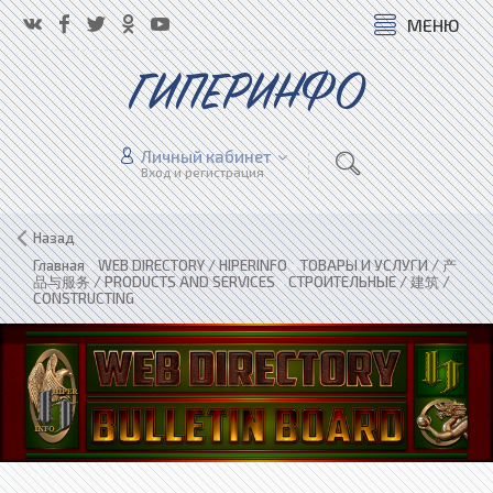
МЕНЮ
ГИПЕРИНФО
Личный кабинет
Вход и регистрация
Назад
Главная
»
WEB DIRECTORY / HIPERINFO
»
ТОВАРЫ И УСЛУГИ / 产
品与服务 / PRODUCTS AND SERVICES
»
СТРОИТЕЛЬНЫЕ / 建筑 /
CONSTRUCTING