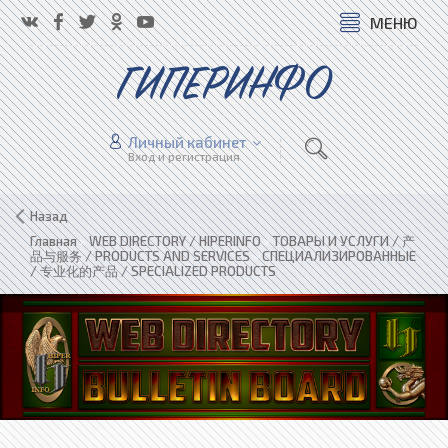
МЕНЮ
ГИПЕРИНФО
Личный кабинет
Вход и регистрация
Назад
Главная
»
WEB DIRECTORY / HIPERINFO
»
ТОВАРЫ И УСЛУГИ / 产
品与服务 / PRODUCTS AND SERVICES
»
СПЕЦИАЛИЗИРОВАННЫЕ
/ 专业化的产品 / SPECIALIZED PRODUCTS