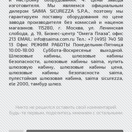
изготовителя. Мы являемся официальным
дилером SAIMA SICUREZZA S.P.A., поэтому мы
гарантируем поставку оборудования по цене
завода производителя без комиссий и наценок
магазинов. 115280, г. Москва, ул. Ленинская
слобода, д. 19, Бизнес-центр "Омега Плаза", офис
213 EMAIL: info@saima.com.ru Тел.: +7 (495) 740 58
13 Офис РЕЖИМ РАБОТЫ Понедельник-Пятница
10:00-18:00 ​Суббота-Воскресенье выходной.
Шлюзовые кабины, шлюзовые кабины
безопасности, шлюзовые кабины saima, купить
шлюзовую кабину, шлюзовые кабины цена,
шлюзовые кабины безопасности saima,
пулестойкая шлюзовая кабина, saima sicurezza,
ele 2000, тамбур шлюз.
Никто не решился оставить свой комментарий.
Будь-те первым, поделитесь мнением с остальными.