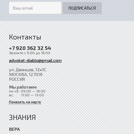
Контакты
+7 920 362 32 54
Звоните с 9:00 до 18:00
advokat-diablo@gmail.com
ул. Двинцев, 12к1С
МОСКВА
, 127018
РОССИЯ
Мы работаем:
пн-сб:
09:00 — 18:00
вс:
11:00 — 13:00
Показать на карте
ЗНАНИЯ
ВЕРА