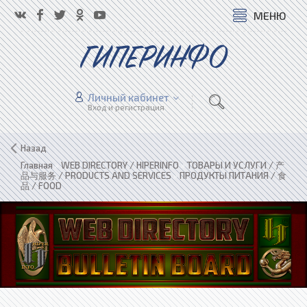
МЕНЮ
ГИПЕРИНФО
Личный кабинет
Вход и регистрация
Назад
Главная
»
WEB DIRECTORY / HIPERINFO
»
ТОВАРЫ И УСЛУГИ / 产
品与服务 / PRODUCTS AND SERVICES
»
ПРОДУКТЫ ПИТАНИЯ / 食
品 / FOOD