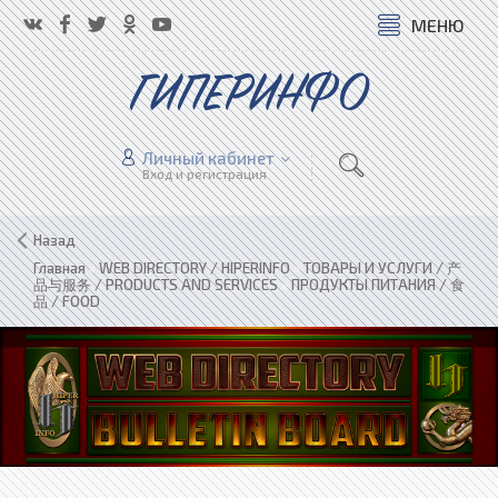
МЕНЮ
ГИПЕРИНФО
Личный кабинет
Вход и регистрация
Назад
Главная
»
WEB DIRECTORY / HIPERINFO
»
ТОВАРЫ И УСЛУГИ / 产
品与服务 / PRODUCTS AND SERVICES
»
ПРОДУКТЫ ПИТАНИЯ / 食
品 / FOOD