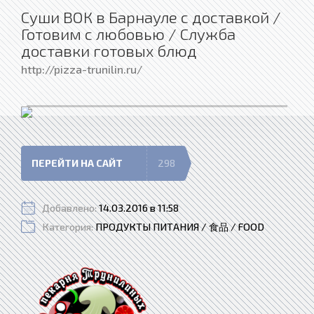
Суши ВОК в Барнауле с доставкой /
Готовим с любовью / Служба
доставки готовых блюд
http://pizza-trunilin.ru/
ПЕРЕЙТИ НА САЙТ
298
Добавлено:
14.03.2016 в 11:58
Категория:
ПРОДУКТЫ ПИТАНИЯ / 食品 / FOOD