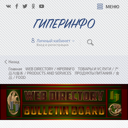
МЕНЮ
ГИПЕРИНФО
Личный кабинет
Вход и регистрация
Назад
Главная
»
WEB DIRECTORY / HIPERINFO
»
ТОВАРЫ И УСЛУГИ / 产
品与服务 / PRODUCTS AND SERVICES
»
ПРОДУКТЫ ПИТАНИЯ / 食
品 / FOOD