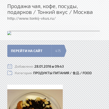
Продажа чая, кофе, посуды,
подарков / Тонкий вкус / Москва
http://www.tonkij-vkus.ru/
ПЕРЕЙТИ НА САЙТ
475
Добавлено:
28.01.2016 в 09:43
Категория:
ПРОДУКТЫ ПИТАНИЯ / 食品 / FOOD