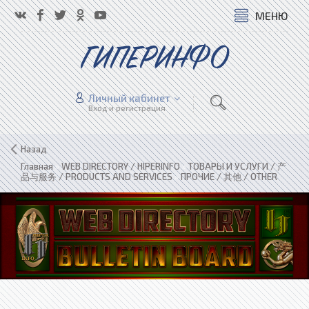
МЕНЮ
ГИПЕРИНФО
Личный кабинет
Вход и регистрация
Назад
Главная
»
WEB DIRECTORY / HIPERINFO
»
ТОВАРЫ И УСЛУГИ / 产
品与服务 / PRODUCTS AND SERVICES
»
ПРОЧИЕ / 其他 / OTHER