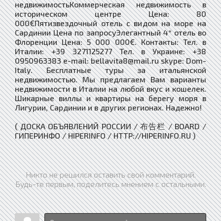
недвижимостьКоммерческая недвижимость в
историческом центре Цена: 80
000€Пятизвездочный отель с видом на море на
Сардинии Цена по запросуЭлегантный 4* отель во
Флоренции Цена: 5 000 000€. Контакты: Тел. в
Италии: +39 3271125277 Тел. в Украине: +38
0950963383 e-mail: bellavita8@mail.ru skype: Dom-
Italy. Бесплатные туры за итальянской
недвижимостью. Мы предлагаем Вам варианты
недвижимости в Италии на любой вкус и кошелек.
Шикарные виллы и квартиры на берегу моря в
Лигурии, Сардинии и в других регионах. Надежно!
( ДОСКА ОБЪЯВЛЕНИЙ РОССИИ / 布告栏 / BOARD /
ГИПЕРИНФО / HIPERINFO / HTTP://HIPERINFO.RU )
Никто не решился оставить свой комментарий.
Будь-те первым, поделитесь мнением с остальными.