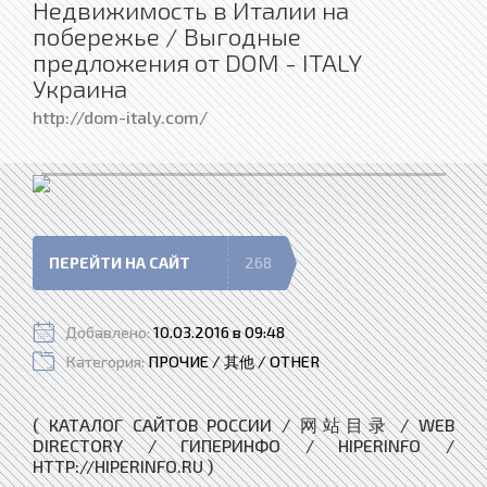
Недвижимость в Италии на
побережье / Выгодные
предложения от DOM - ITALY
Украина
http://dom-italy.com/
ПЕРЕЙТИ НА САЙТ
268
Добавлено:
10.03.2016 в 09:48
Категория:
ПРОЧИЕ / 其他 / OTHER
( КАТАЛОГ САЙТОВ РОССИИ / 网站目录 / WEB
DIRECTORY / ГИПЕРИНФО / HIPERINFO /
HTTP://HIPERINFO.RU )