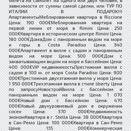
билета на самолет на одного или двух человек, в
зависимости от суммы самой сделки, или ТУР ПО
ИТАЛИИ В ПОДАРОК!!!
АпартаментыМеблированная квартира в Riccione
Цена: 190 000€Меблированная квартира на
первой линии от моря в Rimini Цена: 250
000€Квартира в историческом центре Rimini Цена:
180 000€ДомаДом с панорамным видом на море
и горы в Costa Paradiso Цена: 340
000€Апартамент в вилле с садом и панорамным
видом на море Цена: 500 000€Дом с
захватывающим видом на море и бассейном Цена:
400 000€VIP недвижимостьПрестижная вилла с
садом в 100 м. от моря Costa Paradiso Цена: 900
000€Престижная двухэтажная вилла у моря Цена:
1 950 000€Трехэтажная вилла в стиле liberty Цена
по запросуНовостройВилла с бассейном и
панорамным видом на море Цена: 1 070
000€Новый дом с бассейном Цена: 470
000€Новый двухуровневый дом в окружении
сосен Цена: 370 000€Недвижимость
экономКвартира в г. Stella Цена: 38 000€Квартира
в Сан-Ремо Цена: 100 000€Квартира в Сан-Ремо
Цена: 135 000€Коммерческая