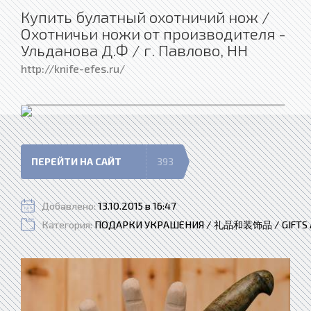
Купить булатный охотничий нож /
Охотничьи ножи от производителя -
Ульданова Д.Ф / г. Павлово, НН
http://knife-efes.ru/
ПЕРЕЙТИ НА САЙТ
393
Добавлено:
13.10.2015 в 16:47
Категория:
ПОДАРКИ УКРАШЕНИЯ / 礼品和装饰品 / GIFTS 