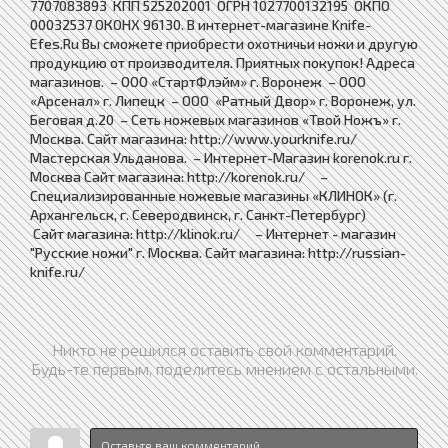
7707083893 КПП 525202001 ОГРН 1027700132195 ОКПО
00032537 ОКОНХ 96130. В интернет-магазине Knife-
Efes.Ru Вы сможете приобрести охотничьи ножи и другую
продукцию от производителя. Приятных покупок! Адреса
магазинов. – ООО «СтартФлэйм» г. Воронеж – ООО
«Арсенал» г. Липецк – ООО «Ратный Двор» г. Воронеж, ул.
Беговая д.20 – Сеть ножевых магазинов «Твой Ножъ» г.
Москва. Сайт магазина: http://www.yourknife.ru/
Мастерская Ульданова. – Интернет-Магазин korenok.ru г.
Москва Сайт магазина: http://korenok.ru/ –
Специализированные ножевые магазины «КЛИНОК» (г.
Архангельск, г. Северодвинск, г. Санкт-Петербург)
Сайт магазина: http://klinok.ru/ – Интернет - магазин
"Русские ножи" г. Москва. Сайт магазина: http://russian-
knife.ru/
Никто не решился оставить свой комментарий.
Будь-те первым, поделитесь мнением с остальными.