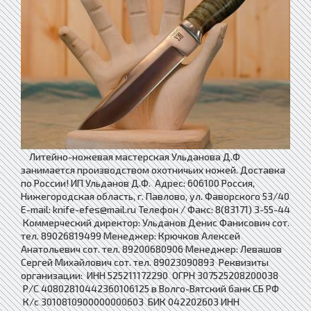
Литейно-ножевая мастерская Ульданова Д.Ф
занимается производством охотничьих ножей. Доставка
по России! ИП Ульданов Д.Ф. Адрес: 606100 Россия,
Нижегородская область, г. Павлово, ул. Фаворского 53/40
E-mail: knife-efes@mail.ru Телефон / Факс: 8(83171) 3-55-44
Коммерческий директор: Ульданов Денис Фанисович сот.
тел. 89026819499 Менеджер: Крючков Алексей
Анатольевич сот. тел. 89200680906 Менеджер: Левашов
Сергей Михайлович сот. тел. 89023090893 Реквизиты
организации: ИНН 525211172290 ОГРН 307525208200038
Р/С 40802810442360106125 в Волго-Вятский банк СБ РФ
К/с 3010810900000000603 БИК 042202603 ИНН