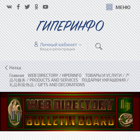
МЕНЮ
ГИПЕРИНФО
Личный кабинет
Вход и регистрация
Назад
Главная
»
WEB DIRECTORY / HIPERINFO
»
ТОВАРЫ И УСЛУГИ / 产
品与服务 / PRODUCTS AND SERVICES
»
ПОДАРКИ УКРАШЕНИЯ /
礼品和装饰品 / GIFTS AND DECORATIONS