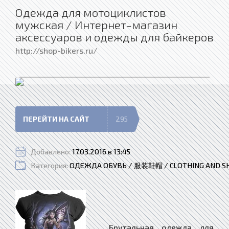
Одежда для мотоциклистов
мужская / Интернет-магазин
аксессуаров и одежды для байкеров
http://shop-bikers.ru/
ПЕРЕЙТИ НА САЙТ
295
Добавлено:
17.03.2016 в 13:45
Категория:
ОДЕЖДА ОБУВЬ / 服装鞋帽 / CLOTHING AND S
Брутальная одежда для