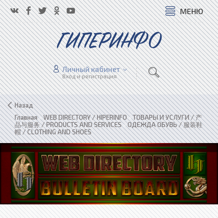
МЕНЮ
ГИПЕРИНФО
Личный кабинет
Вход и регистрация
Назад
Главная
»
WEB DIRECTORY / HIPERINFO
»
ТОВАРЫ И УСЛУГИ / 产
品与服务 / PRODUCTS AND SERVICES
»
ОДЕЖДА ОБУВЬ / 服装鞋
帽 / CLOTHING AND SHOES