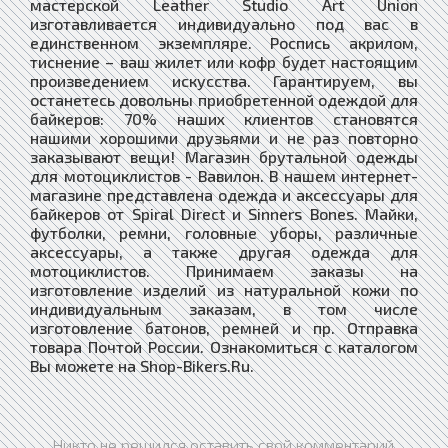
мастерской Leather Studio Art Union
изготавливается индивидуально под вас в
единственном экземпляре. Роспись акрилом,
тиснение – ваш жилет или кофр будет настоящим
произведением искусства. Гарантируем, вы
останетесь довольны приобретенной одеждой для
байкеров: 70% наших клиентов становятся
нашими хорошими друзьями и не раз повторно
заказывают вещи! Магазин брутальной одежды
для мотоциклистов - Вавилон. В нашем интернет-
магазине представлена одежда и аксессуары для
байкеров от Spiral Direct и Sinners Bones. Майки,
футболки, ремни, головные уборы, различные
аксессуары, а также другая одежда для
мотоциклистов. Принимаем заказы на
изготовление изделий из натуральной кожи по
индивидуальным заказам, в том числе
изготовление батонов, ремней и пр. Отправка
товара Почтой России. Ознакомиться с каталогом
Вы можете на Shop-Bikers.Ru.
Никто не решился оставить свой комментарий.