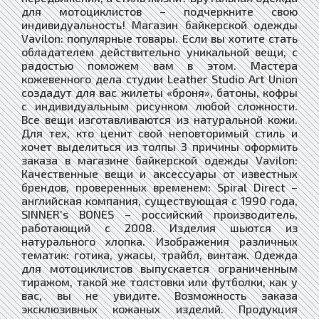
для мотоциклистов – подчеркните свою
индивидуальность! Магазин байкерской одежды
Vavilon: популярные товары. Если вы хотите стать
обладателем действительно уникальной вещи, с
радостью поможем вам в этом. Мастера
кожевенного дела студии Leather Studio Art Union
создадут для вас жилеты «броня», батоны, кофры
с индивидуальным рисунком любой сложности.
Все вещи изготавливаются из натуральной кожи.
Для тех, кто ценит свой неповторимый стиль и
хочет выделиться из толпы 3 причины оформить
заказа в магазине байкерской одежды Vavilon:
Качественные вещи и аксессуары от известных
брендов, проверенных временем: Spiral Direct –
английская компания, существующая с 1990 года,
SINNER’s BONES – российский производитель,
работающий с 2008. Изделия шьются из
натурального хлопка. Изображения различных
тематик: готика, ужасы, трайбл, винтаж. Одежда
для мотоциклистов выпускается ограниченным
тиражом, такой же толстовки или футболки, как у
вас, вы не увидите. Возможность заказа
эксклюзивных кожаных изделий. Продукция