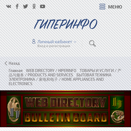
МЕНЮ
ГИПЕРИНФО
Личный кабинет
Вход и регистрация
Назад
Главная
»
WEB DIRECTORY / HIPERINFO
»
ТОВАРЫ И УСЛУГИ / 产
品与服务 / PRODUCTS AND SERVICES
»
БЫТОВАЯ ТЕХНИКА
ЭЛЕКТРОНИКА / 家电和电子 / HOME APPLIANCES AND
ELECTRONICS