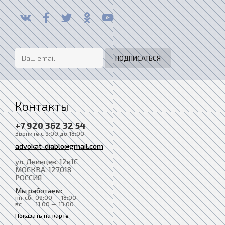
Контакты
+7 920 362 32 54
Звоните с 9:00 до 18:00
advokat-diablo@gmail.com
ул. Двинцев, 12к1С
МОСКВА
, 127018
РОССИЯ
Мы работаем:
пн-сб:
09:00 — 18:00
вс:
11:00 — 13:00
Показать на карте