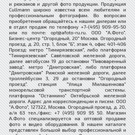
и рюкзаков и другой фото продукции. Продукция
Cullmann широко известна всем любителям и
профессиональным фотографам. Во вопросам
приобретения обращайтесь к нашим дилерам или
в отдел продаж по телефону +7-(495) 909-95-50
или по почте: opt@afoto-ru.ru. ООО "А.Фото".
Бизнес-центр "Огородный, 20" Москва. Огородный
проезд, д. 20, стр. 1, блок "Б", этаж 4, офис 401-406
Проезд: метро "Тимирязевская", либо платформа
"Тимирязевская" Савёловской железной дороги,
далее автобусом 19 до остановки "Пивоваренный
завод". метро "Дмитровская", либо платформа
"Дмитровская" Рижской железной дороги, далее
троллейбусом 3, 29 до остановки "Огородный
проезд". станция "Улица Милашенкова"
монорельсовой транспортной системы.
платформа "Останкино" Октябрьской железной
дороги. Адрес для корреспонденции и писем: ООО
"А.Фото", 127322, Москва. Огородный проезд, д. 20,
а/я 63 тел./факс: +7 (495) 909 95 50. Магазин
А.Фото специализируется на оптовой продаже
фото и видео оборудования. В нашем каталоге
представлен большой выбор профессиональной и