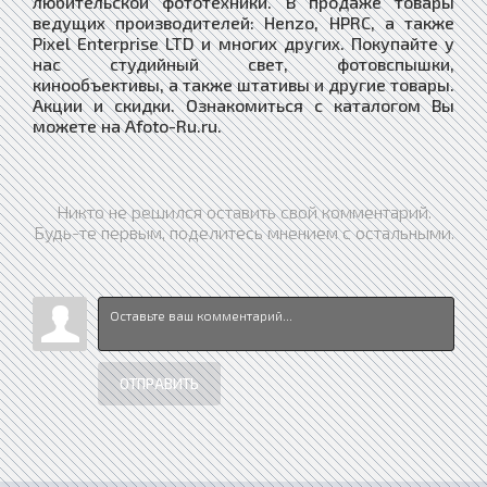
любительской фототехники. В продаже товары
ведущих производителей: Henzo, HPRC, а также
Pixel Enterprise LTD и многих других. Покупайте у
нас студийный свет, фотовспышки,
кинообъективы, а также штативы и другие товары.
Акции и скидки. Ознакомиться с каталогом Вы
можете на Afoto-Ru.ru.
Никто не решился оставить свой комментарий.
Будь-те первым, поделитесь мнением с остальными.
ОТПРАВИТЬ