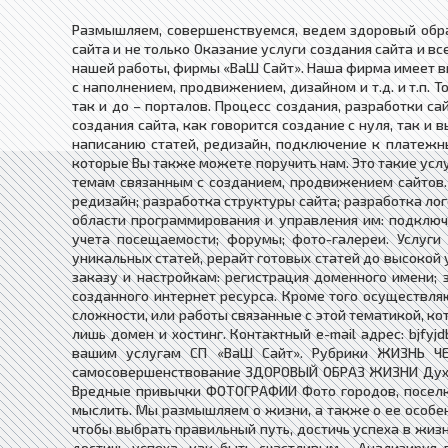
Размышляем, совершенствуемся, ведем здоровый обра
сайта и не только Оказание услуги создания сайта и в
нашей работы, фирмы «ВаШ Сайт». Наша фирма имеет вы
с наполнением, продвижением, дизайном и т.д. и т.п. 
так и до – порталов. Процесс создания, разработки с
создания сайта, как говорится создание с нуля, так и
написанию статей, редизайн, подключение к платежн
которые Вы также можете поручить нам. Это такие услу
темам связанным с созданием, продвижением сайтов. 
редизайн; разработка структуры сайта; разработка лог
области программирования и управления им: подключ
учета посещаемости; форумы; фото-галереи. Услуг
уникальных статей, рерайт готовых статей до высокой 
заказу и настройкам: регистрация доменного имени; 
созданного интернет ресурса. Кроме того осуществля
сложности, или работы связанные с этой тематикой, к
лишь домен и хостинг. Контактный e-mail адрес: bjfyj
вашим услугам СП «ВаШ Сайт». Рубрики ЖИЗНЬ ЧЕ
самосовершенствование ЗДОРОВЫЙ ОБРАЗ ЖИЗНИ Духов
Вредные привычки ФОТОГРАФИИ Фото городов, посел
мыслить. Мы размышляем о жизни, а также о ее особе
чтобы выбрать правильный путь, достичь успеха в жиз
достичь успеха, как быть счастливым… Анализируя