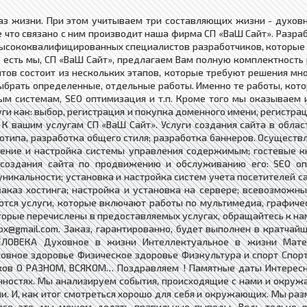
з жизни. При этом учитываем три составляющих жизни - духовну
се что связано с ним производит наша фирма СП «ВаШ Сайт». Разр
сококвалифицированных специалистов разработчиков, которые ок
То есть мы, СП «ВаШ Сайт», предлагаем Вам полную комплектность 
айтов состоит из нескольких этапов, которые требуют решения мн
 выбрать определенные, отдельные работы. Именно те работы, ко
ым системам, SEO оптимизация и т.п. Кроме того мы оказываем 
ги как: выбор, регистрация и покупка доменного имени, регистра
К вашим услугам СП «ВаШ Сайт». Услуги создания сайта в област
отипа, разработка общего стиля; разработка баннеров. Осуществл
ение и настройка системы управления содержимым; гостевые кни
и создания сайта по продвижению и обслуживанию его: SEO оп
уникальности; установка и настройка систем учета посетителей с
заказ хостинга; настройка и установка на сервере; всевозможн
ются услуги, которые включают работы по мультимедиа, графичес
оторые перечислены в предоставляемых услугах, обращайтесь к на
dbx@gmail.com. Заказ, гарантированно, будет выполнен в кратча
ЛОВЕКА Духовное в жизни Интеллектуальное в жизни Матер
ное здоровье Физическое здоровье Физкультура и спорт Спорт
ков О РАЗНОМ, ВСЯКОМ… Поздравляем ! Памятные даты Интересн
нностях. Мы анализируем события, происходящие с нами и окруж
ни. И, как итог смотреться хорошо для себя и окружающих. Мы р
 все это, мы можем делать правильные выводы. Ведь только р