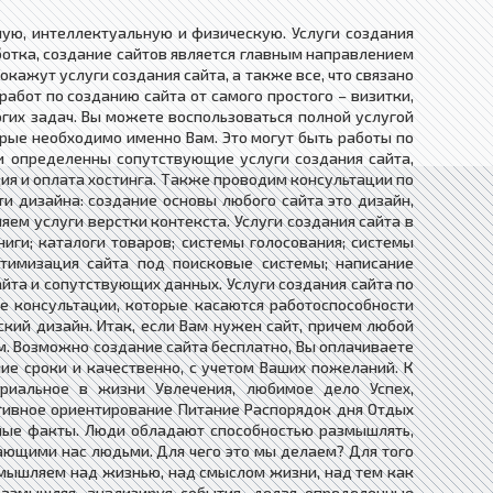
ю, интеллектуальную и физическую. ​Услуги создания
аботка, создание сайтов является главным направлением
ажут услуги создания сайта, а также все, что связано
работ по созданию сайта от самого простого – визитки,
огих задач. Вы можете воспользоваться полной услугой
торые необходимо именно Вам. Это могут быть работы по
и определенны сопутствующие услуги создания сайта,
ция и оплата хостинга. Также проводим консультации по
и дизайна: создание основы любого сайта это дизайн,
яем услуги верстки контекста. Услуги создания сайта в
ги; каталоги товаров; системы голосования; системы
тимизация сайта под поисковые системы; написание
айта и сопутствующих данных. Услуги создания сайта по
ые консультации, которые касаются работоспособности
кий дизайн. Итак, если Вам нужен сайт, причем любой
м. Возможно создание сайта бесплатно, Вы оплачиваете
йшие сроки и качественно, с учетом Ваших пожеланий. К
иальное в жизни Увлечения, любимое дело Успех,
ивное ориентирование Питание Распорядок дня Отдых
ые факты. Люди обладают способностью размышлять,
ающими нас людьми. Для чего это мы делаем? Для того
азмышляем над жизнью, над смыслом жизни, над тем как
азмышляя, анализируя события, делая определенные