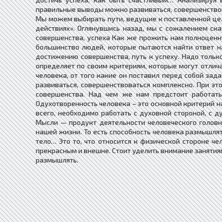
правильные выводы можно развиваться, совершенствова
Мы можем выбирать пути, ведущие к поставленной цели
действиях». Оглянувшись назад, мы с сожалением с
совершенства, успеха Как же прожить нам полноценну
большинство людей, которые пытаются найти ответ на 
достижению совершенства, путь к успеху. Надо тольк
определяет по своим критериям, которые могут отлича
человека, от того какие он поставил перед собой зада
развиваться, совершенствоваться комплексно. При э
совершенства. Над чем же нам предстоит работать
Одухотворенность человека – это основной критерий на
всего, необходимо работать с духовной стороной, с 
Мысли — продукт деятельности человеческого головн
нашей жизни. То есть способность человека размышлять
тело… Это то, что относится к физической стороне че
прекрасным и внешне. Стоит уделить внимание занятиям
размышлять.