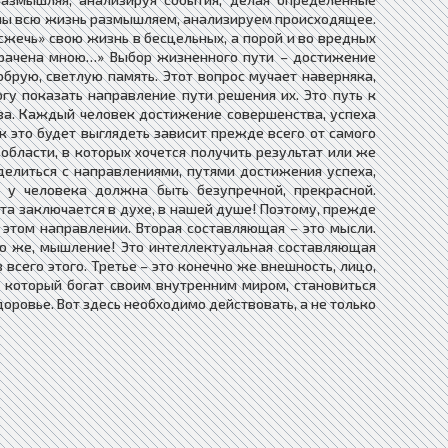
, мы всю жизнь размышляем, анализируем происходящее.
сжечь» свою жизнь в бесцельных, а порой и во вредных
трачена мною…» Выбор жизненного пути – достижение
брую, светлую память. Этот вопрос мучает наверняка,
огу показать направление пути решения их. Это путь к
тва. Каждый человек достижение совершенства, успеха
к это будет выглядеть зависит прежде всего от самого
 области, в которых хочется получить результат или же
елиться с направлениями, путями достижения успеха,
 у человека должна быть безупречной, прекрасной.
ота заключается в духе, в нашей душе! Поэтому, прежде
 этом направлении. Вторая составляющая – это мысли.
но же, мышление! Это интеллектуальная составляющая
всего этого. Третье – это конечно же внешность, лицо,
к, который богат своим внутренним миром, становиться
оровье. Вот здесь необходимо действовать, а не только