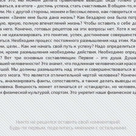
ться, а в итоге – достичь успеха, стать счастливым. В общем-то
. Но с другой стороны, можем и бессмысленно, как говориться «
кажем: «Зачем мне была дана жизнь? Как бездарно она была по
ю, яркую, полную впечатлений жизнь? Чтобы оставить о себе до
него. Конечно, готовых рецептов на эти вопросы нет. Хотя я м
о не идеализировать это понятие, успех, достижение совершенс
ться. Необходим процесс постоянного размышления над этим. Ка
чи, цели… Как же начать свой путь к успеху? Надо определиться
том, кроме размышления необходимы действия. Необходимо опред
? Вот три основных составляющих: Первое – это душа. Душа
шей человечности! Это значит, что подлинная человеческая крас
душой. Мы должны размышлять над этим и совершенствоваться в
ого мозга. Что является отличительной чертой человека? Конеч
, анализировать факты, сопоставлять, а также делать выводы из 
ловека. Внешность может отличаться от «стандарта», но челове
 физической культурой, спортом. Это укрепит наше физическое зд
Никто не решился оставить свой комментарий.
Будь-те первым, поделитесь мнением с остальными.