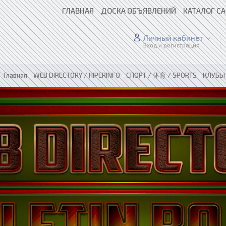
ГЛАВНАЯ
ДОСКА ОБЪЯВЛЕНИЙ
КАТАЛОГ С
Личный кабинет
Вход и регистрация
Главная
»
WEB DIRECTORY / HIPERINFO
»
СПОРТ / 体育 / SPORTS
»
КЛУБЫ