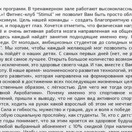
ых программ. В тренажерном зале работают высококлассн
 Фитнес-клуб “Stimul” не позволит Вам быть просто об
ксимум. Цель нашей команды – создать благоприятную с
м, и порадует глаз. Хочется отметить, что физическая на
 и очень активная работа мозга направленная на обще
 Здесь каждый найдёт занятия подходящие именно ему.
леди. От молодых, амбициозных студентов до солидных 
”. Мы хотим, чтобы каждый желающий мог позволить се
чь пойдёт о наших детях. С самых первых дней (нет, не
 всё самое лучшее. Открыть большое количество возможн
 исключения, это здоровье своего чада. И так, вместе с В
рту. В наше время- молниеносного развития технологий, эт
го развития», которая направлена на формирования креп
ся основой в достижении всех последующих жизненных цел
ственным образом, с лёгкостью. Для чего же тогда ог
вной Акробатики». Почему именно это спортивное 
ний, пришли к выводу, что не один вид активного спорт
тся, ходить на руках какой взрослый об этом не мечтае
 Сила и гибкость, мужество и грация, дух и воля к победе
бую социальную прослойку, как студенты. Те, кто с детс
е годы понимает, что за этим кроется их здоровое буд
любой выбранный абонемент с 10% скидкой (при наличи
 женщин. Чтобы как можно дольше сохранить свою молодо