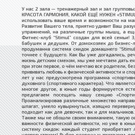
У нас 2 зала — тренажерный зал и зал группов
КРАСОТА ГАРМОНИЯ, КАКОЙ ЕЩЁ НУЖЕН «STIMUL»!
использовать ваше время и возможности на ма
Развитие Вашего тела, приятно удивит Ваш разу
упражнений, на различные группы мышц, а ещё
Фитнес-клуб “Stimul” создан для всей семьи!
бабушек и дедушек. От домохозяек до бизнес-
продуманна система скидок домашнего “Stimul
точнее с будущего. Как Вы уже догадались, ре
жизнь детским смехом, мы уже мечтаем дать ему
при этом первое, о чём мечтаю все родители, без
прививать любовь к физической активности и спо
лет у нас предусмотрена программа «спортивно
духовного (спортивного характера). Что являет
многое другое, в юные годы формируется есте
предлагаем посещать нашу секцию «Спорти
Проанализировав различные множество направле
шпагат, умело кувыркнуться, изящно переверну
подходит как для девочек, так и для мальчиков.
Также мы не обошли своим вниманием, такую осо
важности физической активности, но уже в юны
систему скидок: каждый студент приобретает 
удовольствием! Выбор различных программ для