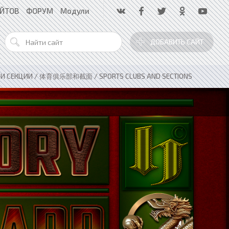
АЙТОВ
ФОРУМ
Модули
ДОБАВИТЬ САЙТ
 И СЕКЦИИ / 体育俱乐部和截面 / SPORTS CLUBS AND SECTIONS