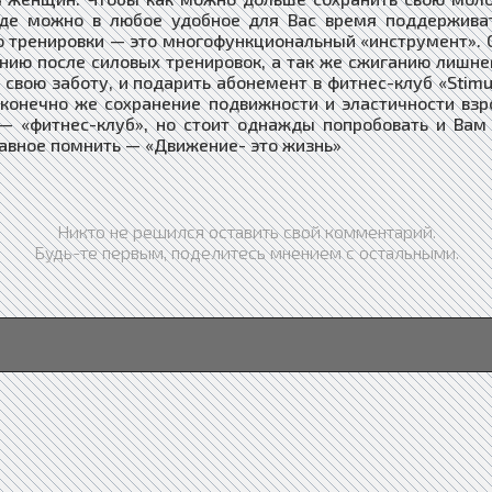
где можно в любое удобное для Вас время поддерживат
о тренировки — это многофункциональный «инструмент».
нию после силовых тренировок, а так же сжиганию лишне
свою заботу, и подарить абонемент в фитнес-клуб «Stim
 конечно же сохранение подвижности и эластичности вз
 — «фитнес-клуб», но стоит однажды попробовать и Вам
главное помнить — «Движение- это жизнь»
Никто не решился оставить свой комментарий.
Будь-те первым, поделитесь мнением с остальными.