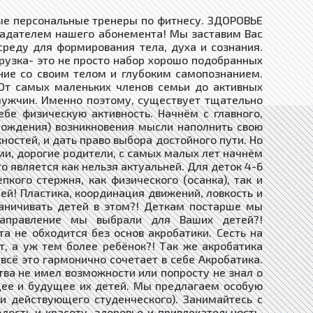
ые персональные тренеры по фитнесу. ​ЗДОРОВЬЕ
ладателем нашего абонемента! Мы заставим Вас
реду для формирования тела, духа и сознания.
грузка- это не просто набор хорошо подобранных
ние со своим телом и глубоким самопознанием.
 От самых маленьких членов семьи до активных
мужчин. Именно поэтому, существует тщательно
бе физическую активность. Начнём с главного,
 рождения) возникновения мысли наполнить свою
остей, и дать право выбора достойного пути. Но
ами, дорогие родители, с самых малых лет начнём
о является как нельзя актуальней. Для деток 4-6
кого стержня, как физического (осанка), так и
ей! Пластика, координация движений, ловкость и
раничивать детей в этом?! Деткам постарше мы
направление мы выбрали для Ваших детей?!
а не обходится без основ акробатики. Сесть на
т, а уж тем более ребёнок?! Так же акробатика
 всё это гармонично сочетает в себе Акробатика.
тва не имел возможности или попросту не знал о
ущее и будущее их детей. Мы предлагаем особую
и действующего студенческого). Занимайтесь с
сть и красоту, здоровье и привлекательность.