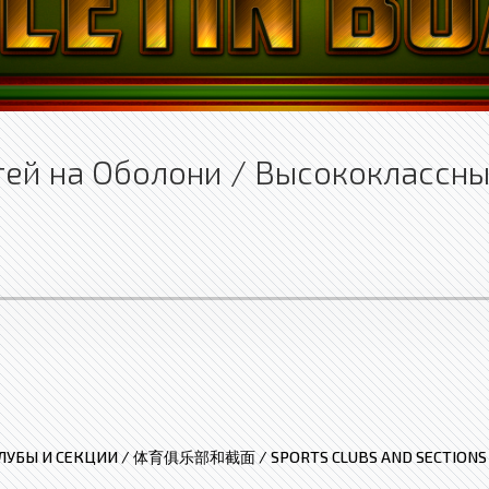
етей на Оболони / Высококлассн
ЛУБЫ И СЕКЦИИ / 体育俱乐部和截面 / SPORTS CLUBS AND SECTIONS