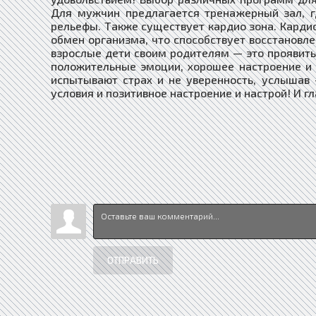
Для мужчин предлагается тренажерный зал, 
рельефы. Также существует кардио зона. Карди
обмен организма, что способствует восстановле
взрослые дети своим родителям — это проявить 
положительные эмоции, хорошее настроение и
испытывают страх и не уверенность, услышав
условия и позитивное настроение и настрой! И 
ОТПРАВИТЬ