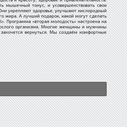
ь мышечный тонус, и усовершенствовать свои
 Они укрепляют здоровье, улучшают кислородный
го жира. А лучший подарок, какой могут сделать
ul». Программа «вторая молодость» настроена на
рослого организма. Многие женщины и мужчины
 захочется вернуться. Мы создаём комфортные