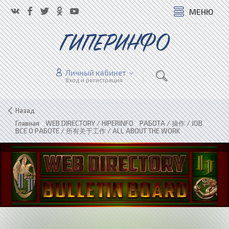
МЕНЮ
ГИПЕРИНФО
Личный кабинет
Вход и регистрация
Назад
Главная
»
WEB DIRECTORY / HIPERINFO
»
РАБОТА / 操作 / JOB
»
ВСЕ О РАБОТЕ / 所有关于工作 / ALL ABOUT THE WORK