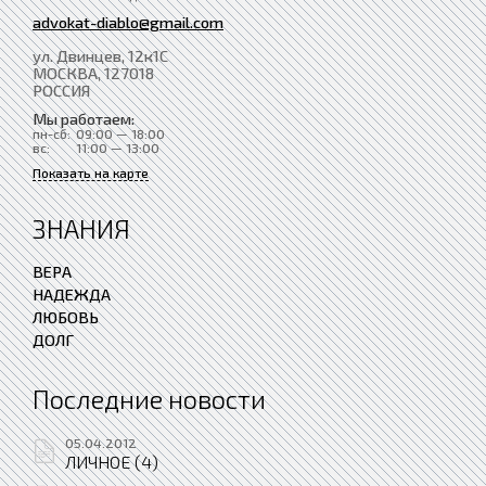
advokat-diablo@gmail.com
ул. Двинцев, 12к1С
МОСКВА
, 127018
РОССИЯ
Мы работаем:
пн-сб:
09:00 — 18:00
вс:
11:00 — 13:00
Показать на карте
ЗНАНИЯ
ВЕРА
НАДЕЖДА
ЛЮБОВЬ
ДОЛГ
Последние новости
05.04.2012
ЛИЧНОЕ (4)