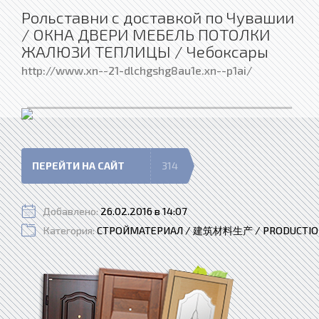
Рольставни с доставкой по Чувашии
/ ОКНА ДВЕРИ МЕБЕЛЬ ПОТОЛКИ
ЖАЛЮЗИ ТЕПЛИЦЫ / Чебоксары
http://www.xn--21-dlchgshg8au1e.xn--p1ai/
ПЕРЕЙТИ НА САЙТ
314
Добавлено:
26.02.2016 в 14:07
Категория:
СТРОЙМАТЕРИАЛ / 建筑材料生产 / PRODUCTION 