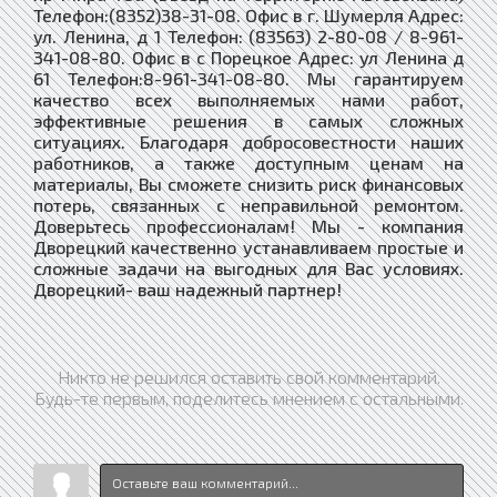
Телефон:(8352)38-31-08. Офис в г. Шумерля Адрес:
ул. Ленина, д 1 Телефон: (83563) 2-80-08 / 8-961-
341-08-80. Офис в с Порецкое Адрес: ул Ленина д
61 Телефон:8-961-341-08-80. Мы гарантируем
качество всех выполняемых нами работ,
эффективные решения в самых сложных
ситуациях. Благодаря добросовестности наших
работников, а также доступным ценам на
материалы, Вы сможете снизить риск финансовых
потерь, связанных с неправильной ремонтом.
Доверьтесь профессионалам! Мы - компания
Дворецкий качественно устанавливаем простые и
сложные задачи на выгодных для Вас условиях.
Дворецкий- ваш надежный партнер!
Никто не решился оставить свой комментарий.
Будь-те первым, поделитесь мнением с остальными.