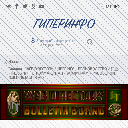
МЕНЮ
ГИПЕРИНФО
Личный кабинет
Вход и регистрация
Назад
Главная
»
WEB DIRECTORY / HIPERINFO
»
ПРОИЗВОДСТВО / 行业
/ INDUSTRY
»
СТРОЙМАТЕРИАЛ / 建筑材料生产 / PRODUCTION
BUILDING MATERIALS