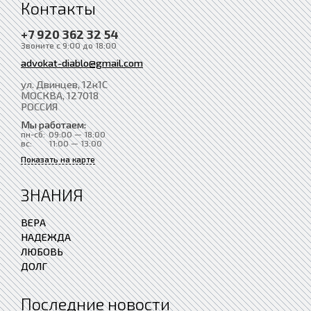
Контакты
+7 920 362 32 54
Звоните с 9:00 до 18:00
advokat-diablo@gmail.com
ул. Двинцев, 12к1С
МОСКВА
, 127018
РОССИЯ
Мы работаем:
пн-сб:
09:00 — 18:00
вс:
11:00 — 13:00
Показать на карте
ЗНАНИЯ
ВЕРА
НАДЕЖДА
ЛЮБОВЬ
ДОЛГ
Последние новости