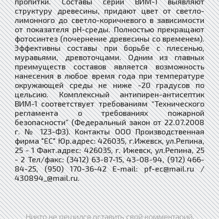
пропитки. Составы серии ВИМ-1 выявляют
структуру древесины, придают цвет от светло-
лимонного до светло-коричневого в зависимости
от показателя рH-среды. Полностью прекращают
фотосинтез (почернение древесины со временем).
Эффективны составы при борьбе с плесенью,
муравьями, древоточцами. Одним из главных
преимуществ составов является возможность
нанесения в любое время года при температуре
окружающей среды не ниже -20 градусов по
цельсию. Комплексный антипирен-антисептик
ВИМ-1 соответствует требованиям “Технического
регламента о требованиях пожарной
безопасности” (Федеральный закон от 22.07.2008
г. № 123-ФЗ). Контакты ООО Производственная
фирма "ЕС" Юр.адрес: 426035, г.Ижевск, ул.Репина,
25 - 1 Факт.адрес: 426035, г. Ижевск, ул.Репина, 25
- 2 Тел/факс: (3412) 63-87-15, 43-08-94, (912) 466-
84-25, (950) 170-36-42 E-mail: pf-ec@mail.ru /
430894_@mail.ru.
Никто не решился оставить свой комментарий.