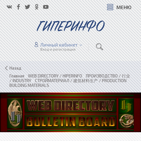
МЕНЮ
ГИПЕРИНФО
Личный кабинет
Вход и регистрация
Назад
Главная
»
WEB DIRECTORY / HIPERINFO
»
ПРОИЗВОДСТВО / 行业
/ INDUSTRY
»
СТРОЙМАТЕРИАЛ / 建筑材料生产 / PRODUCTION
BUILDING MATERIALS