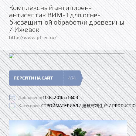
Комплексный антипирен-
антисептик ВИМ-1 для огне-
биозащитной обработки древесины
/ Ижевск
http://www.pf-ec.ru/
ПЕРЕЙТИ НА САЙТ
474
Добавлено:
11.04.2016 в 13:03
Категория:
СТРОЙМАТЕРИАЛ / 建筑材料生产 / PRODUCTION 