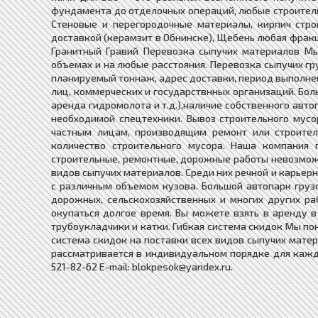
фундамента до отделочных операций, любые строитель
Стеновые и перегородочные материалы, кирпич стро
доставкой (керамзит в Обнинске), Щебень любая фракц
Гранитный Гравий Перевозка сыпучих материалов М
объемах и на любые расстояния. Перевозка сыпучих гру
планируемый тоннаж, адрес доставки, период выполнен
лиц, коммерческих и государствнных организаций. Боль
аренда гидромолота и т.д.),наличие собственного авто
необходимой спецтехники. Вывоз строительного мусо
частным лицам, производящим ремонт или строитель
количество строительного мусора. Наша компания 
строительные, ремонтные, дорожные работы невозмож
видов сыпучих материалов. Среди них речной и карьерн
с различным объемом кузова. Большой автопарк груз
дорожных, сельскохозяйственных и многих других ра
окупаться долгое время. Вы можете взять в аренду в
трубоукладчики и катки. Гибкая система скидок Мы по
система скидок на поставки всех видов сыпучих матери
рассматривается в индивидуальном порядке для каждого
521-82-62 E-mail: blokpesok@yandex.ru.