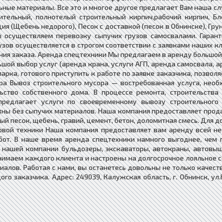
ные материалы. Все это и многое другое предлагает Вам наша с
ительный, полнотелый строительный кирпич,рабочий кирпич, Бл
ия (Щебень недорого), Песок с доставкой (песок в Обнинске), Гр
ы осуществляем перевозку сыпучих грузов самосвалами. Гаран
зов осуществляется в строгом соответствии с заявками наших кл
ия заказа. Аренда спецтехники Мы предлагаем в аренду большой
шой выбор услуг (аренда крана, услуги АГП, аренда самосвала, а
парка, готового приступить к работе по заявке заказчика, позво
ра Вывоз строительного мусора — востребованная услуга, нео
ство собственного дома. В процессе ремонта, строительства
предлагает услуги по своевременному вывозу строительного
ны без сыпучих материалов. Наша компания предоставляет прода
ый песок, щебень, гравий, цемент, бетон, доломитная смесь. Дл
овой техники Наша компания предоставляет вам аренду всей не
бот. В наше время аренда спецтехники намного выгоднее, чем п
 нашей компании бульдозеры, экскаваторы, автокраны, автовыш
нимаем каждого клиента и настроены на долгосрочное лояльное с
алов. Работая с нами, вы останетесь довольны не только качест
 заказчика. Адрес: 249039, Калужская область, г. Обнинск, ул.Кор