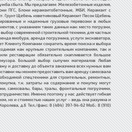
лужба сбыта. Мы предлагаем: Железобетонные изделия,
оки ПГС, Блоки керамзитобетонные, ЖБИ, Керамзит с
унт. Грунт Щебень изветняковый Керамзит Песок Щебень
тированные и надежные грузовые перевозки в любых
иентов, с указанием таких данных как: место погрузки,
 выбор современной строительной техники; для частных
ренда ямобура, аренда погрузчика, услуги экскаватора,
ляет Клиенту Компании сократить время поиска и выбора
бходимая как крупным строительным компаниям, так и
 или реставрации обязательно скапливается большое
 мусора. Большой выбор сыпучих материалов Любая
жу и доставку до объекта заказчика всех нужных вам
я доставки мы можем предоставить вам аренду самосвала
обходимой спецтехники для строительных, ремонтных,
окупка, т.к. затраты на содержание и покупку могут
ки, самосвалы, бары, тралы, фронтальные погрузчики,
отрудничество. Именно поэтому у нас действует гибкая
вом, но и стоимостью наших услуг – ведь она разумна и
олева, д.6 Тел./факс: 8 (484) 397-94-62 Моб.: 8 (910)