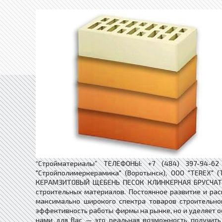
“Стройматериалы” ТЕЛЕФОНЫ: +7 (484) 397-94-62
"Стройполимеркерамика" (Воротынск), ООО "TERE
КЕРАМЗИТОВЫЙ ЩЕБЕНЬ ПЕСОК КЛИНКЕРНАЯ БРУСЧАТКА
строительных материалов. Постоянное развитие и ра
максимально широкого спектра товаров строительног
эффективность работы фирмы на рынке, но и уделяет 
нами для Вас — это реальная возможность получить