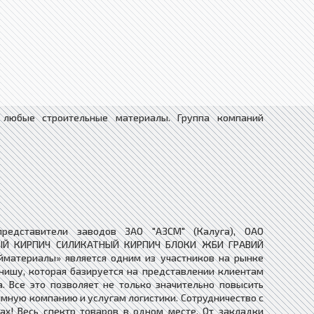
любые строительные материалы. ​Группа компаний
представители заводов ЗАО "АЗСМ" (Калуга), ОАО
ЧНЫЙ КИРПИЧ СИЛИКАТНЫЙ КИРПИЧ БЛОКИ ЖБИ ГРАВИЙ
атериалы» является одним из участников на рынке
нишу, которая базируется на представлении клиентам
. Все это позволяет не только значительно повысить
мную компанию и услугам логистики. Сотрудничество с
х! Весь спектр товаров в одном месте. От закладки