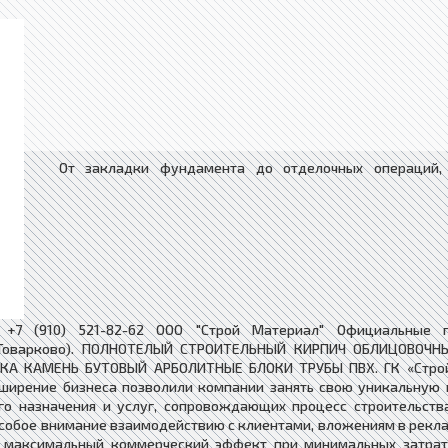
От закладки фундамента до отделочных операций, 
 +7 (910) 521-82-62 ООО "Строй Материал" Официальные 
X" (Товарково). ПОЛНОТЕЛЫЙ СТРОИТЕЛЬНЫЙ КИРПИЧ ОБЛИЦОВО
 КАМЕНЬ БУТОВЫЙ АРБОЛИТНЫЕ БЛОКИ ТРУБЫ ПВХ. ГК «Стройм
сширение бизнеса позволили компании занять свою уникальную 
о назначения и услуг, сопровождающих процесс строительства
особое внимание взаимодействию с клиентами, вложениям в рекла
 максимальный коммерческий эффект при минимальных затрата