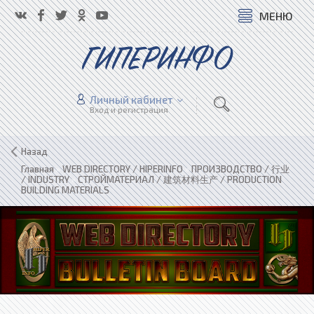
МЕНЮ
ГИПЕРИНФО
Личный кабинет
Вход и регистрация
Назад
Главная
»
WEB DIRECTORY / HIPERINFO
»
ПРОИЗВОДСТВО / 行业
/ INDUSTRY
»
СТРОЙМАТЕРИАЛ / 建筑材料生产 / PRODUCTION
BUILDING MATERIALS