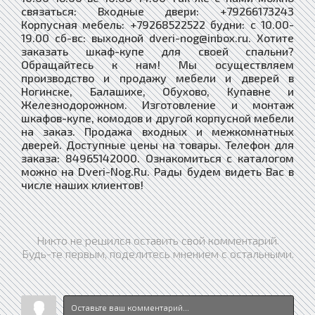
связаться: Входные двери: +79266173243
Корпусная мебель: +79268522522 будни: с 10.00-
19.00 сб-вс: выходной dveri-nog@inbox.ru. Хотите
заказать шкаф-купе для своей спальни?
Обращайтесь к нам! Мы осуществляем
производство и продажу мебели и дверей в
Ногинске, Балашихе, Обухово, Купавне и
Железнодорожном. Изготовление и монтаж
шкафов-купе, комодов и другой корпусной мебели
на заказ. Продажа входных и межкомнатных
дверей. Доступные цены на товары. Телефон для
заказа: 84965142000. Ознакомиться с каталогом
можно на Dveri-Nog.Ru. Рады будем видеть Вас в
числе наших клиентов!
Никто не решился оставить свой комментарий.
Будь-те первым, поделитесь мнением с остальными.