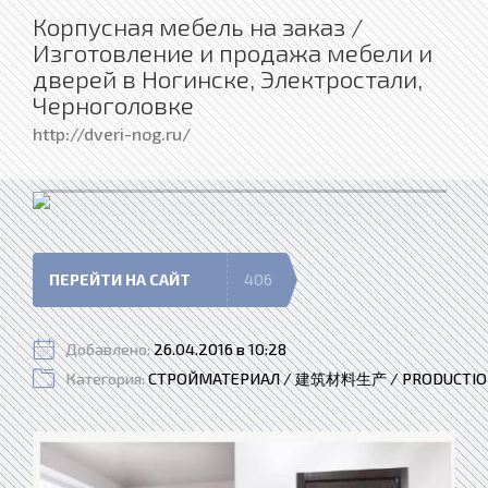
Корпусная мебель на заказ /
Изготовление и продажа мебели и
дверей в Ногинске, Электростали,
Черноголовке
http://dveri-nog.ru/
ПЕРЕЙТИ НА САЙТ
406
Добавлено:
26.04.2016 в 10:28
Категория:
СТРОЙМАТЕРИАЛ / 建筑材料生产 / PRODUCTION 